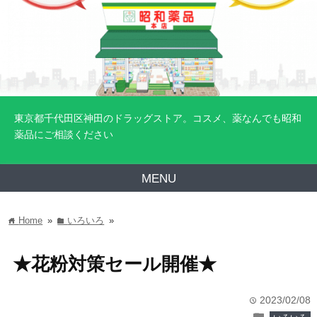
東京都千代田区神田のドラッグストア。コスメ、薬なんでも昭和
薬品にご相談ください
MENU
Home
»
いろいろ
»
home
folder
★花粉対策セール開催★
2023/02/08
time