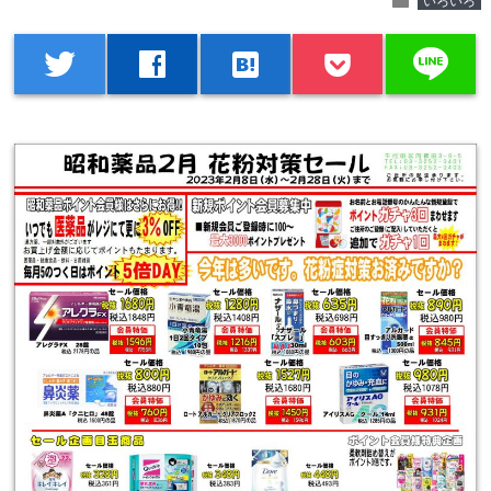
folder
いろいろ
line
twitter
facebook
hatenabookmark