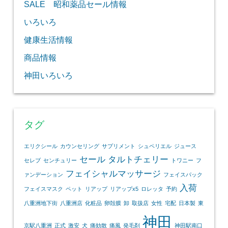
SALE 昭和薬品セール情報
いろいろ
健康生活情報
商品情報
神田いろいろ
タグ
エリクシール
カウンセリング
サプリメント
シュペリエル
ジュース
セール
タルトチェリー
セレブ
センチュリー
トワニー
フ
フェイシャルマッサージ
ァンデーション
フェイスパック
入荷
フェイスマスク
ペット
リアップ
リアップx5
ロレッタ
予約
八重洲地下街
八重洲店
化粧品
卵殻膜
卸
取扱店
女性
宅配
日本製
東
神田
京駅八重洲
正式
激安
犬
痛効散
痛風
発毛剤
神田駅南口