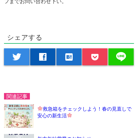
フまでお問い合わせ下い。
シェアする
line
twitter
facebook
hatenabookmark
関連記事
救急箱をチェックしよう！春の見直しで
安心の新生活