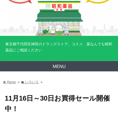
東京都千代田区神田のドラッグストア。コスメ、薬なんでも昭和
薬品にご相談ください
MENU
Home
»
いろいろ
»
home
folder
11月16日～30日お買得セール開催
中！