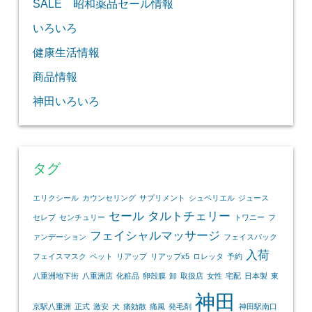
SALE 昭和薬品セール情報
いろいろ
健康生活情報
商品情報
神田いろいろ
タグ
エリクシール
カウンセリング
サプリメント
シュペリエル
ジュース
セール
タルトチェリー
セレブ
センチュリー
トワニー
フ
フェイシャルマッサージ
ァンデーション
フェイスパック
入荷
フェイスマスク
ペット
リアップ
リアップx5
ロレッタ
予約
八重洲地下街
八重洲店
化粧品
卵殻膜
卸
取扱店
女性
宅配
日本製
東
神田
京駅八重洲
正式
激安
犬
痛効散
痛風
発毛剤
神田駅南口