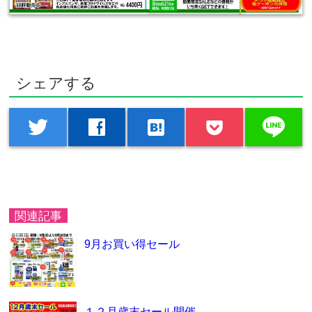
シェアする
line
twitter
facebook
hatenabookmark
関連記事
9月お買い得セール
１２月歳末セール開催