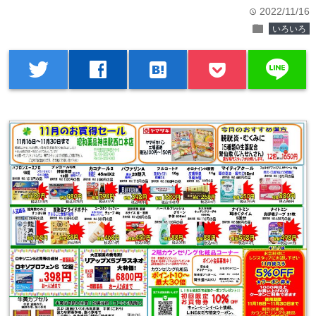
2022/11/16
time
folder
いろいろ
line
twitter
facebook
hatenabookmark