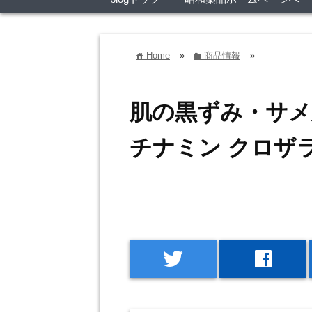
Home
»
商品情報
»
home
folder
肌の黒ずみ・サメ
チナミン クロザ
twitter
facebook