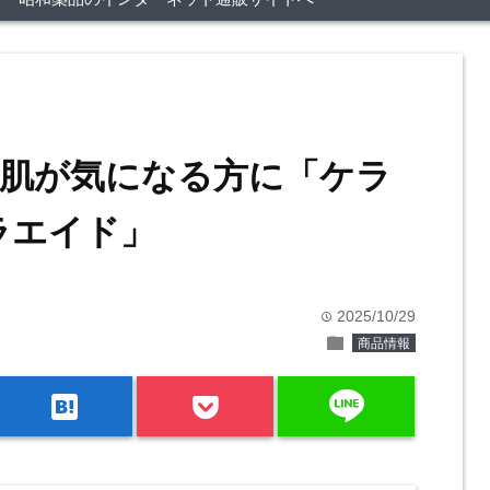
肌が気になる方に「ケラ
ラエイド」
2025/10/29
time
folder
商品情報
line
hatenabookmark