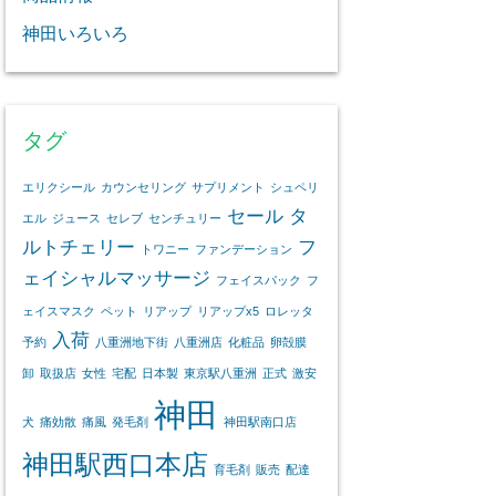
神田いろいろ
タグ
エリクシール
カウンセリング
サプリメント
シュペリ
セール
タ
エル
ジュース
セレブ
センチュリー
ルトチェリー
フ
トワニー
ファンデーション
ェイシャルマッサージ
フェイスパック
フ
ェイスマスク
ペット
リアップ
リアップx5
ロレッタ
入荷
予約
八重洲地下街
八重洲店
化粧品
卵殻膜
卸
取扱店
女性
宅配
日本製
東京駅八重洲
正式
激安
神田
犬
痛効散
痛風
発毛剤
神田駅南口店
神田駅西口本店
育毛剤
販売
配達