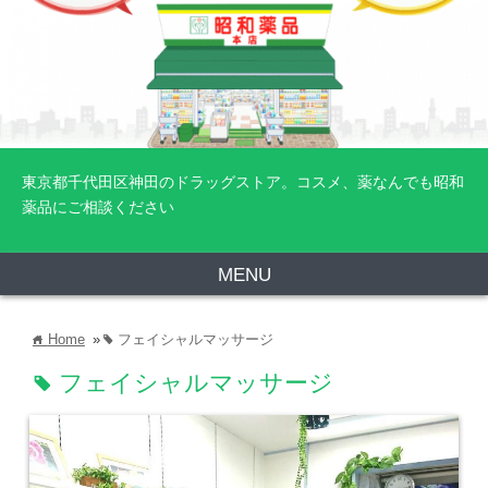
東京都千代田区神田のドラッグストア。コスメ、薬なんでも昭和
薬品にご相談ください
MENU
Home
»
フェイシャルマッサージ
home
tag
フェイシャルマッサージ
tag