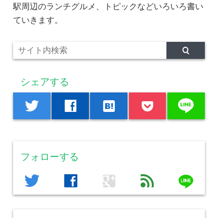
駅周辺のランチグルメ、トピックなどいろいろ書い
ていきます。
シェアする
line
twitter
facebook
hatenabookmark
フォローする
line
twitter
facebook
google
feed