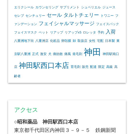
エリクシール
カウンセリング
サプリメント
シュペリエル
ジュース
セール
タルトチェリー
セレブ
センチュリー
トワニー
フ
フェイシャルマッサージ
ァンデーション
フェイスパック
入荷
フェイスマスク
ペット
リアップ
リアップx5
ロレッタ
予約
八重洲地下街
八重洲店
化粧品
卵殻膜
卸
取扱店
女性
宅配
日本製
東
神田
京駅八重洲
正式
激安
犬
痛効散
痛風
発毛剤
神田駅南口
神田駅西口本店
店
育毛剤
販売
配達
限定
高級
高
齢者
アクセス
○昭和薬品 神田駅西口本店
東京都千代田区内神田３－９－５ 鉄鋼新聞