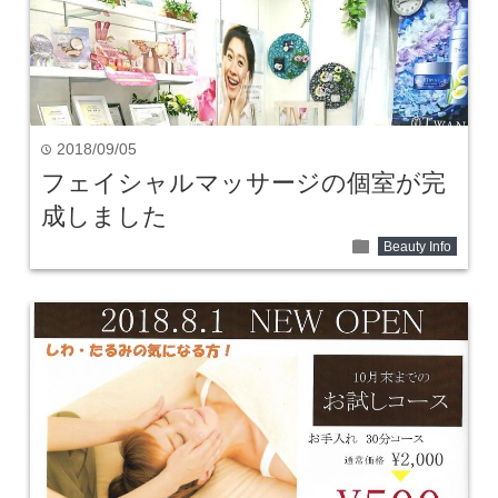
2018/09/05
time
フェイシャルマッサージの個室が完
成しました
folder
Beauty Info