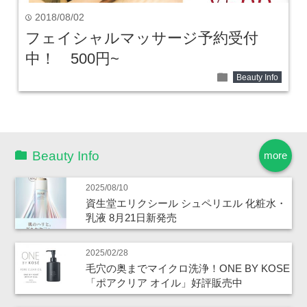
2018/08/02
time
フェイシャルマッサージ予約受付
中！ 500円~
folder
Beauty Info
Beauty Info
more
2025/08/10
資生堂エリクシール シュペリエル 化粧水・
乳液 8月21日新発売
2025/02/28
毛穴の奥までマイクロ洗浄！ONE BY KOSE
「ポアクリア オイル」好評販売中