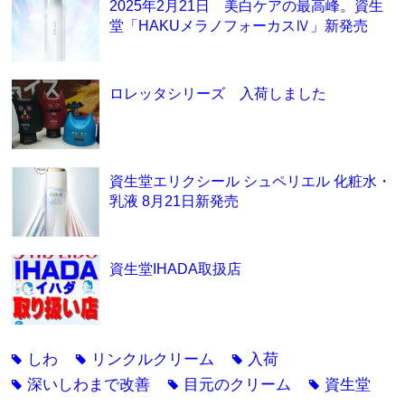
2025年2月21日 美白ケアの最高峰。資生
堂「HAKUメラノフォーカスⅣ」新発売
ロレッタシリーズ 入荷しました
資生堂エリクシール シュペリエル 化粧水・
乳液 8月21日新発売
資生堂IHADA取扱店
しわ
リンクルクリーム
入荷
tag
tag
tag
深いしわまで改善
目元のクリーム
資生堂
tag
tag
tag