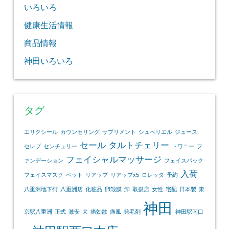
いろいろ
健康生活情報
商品情報
神田いろいろ
タグ
エリクシール
カウンセリング
サプリメント
シュペリエル
ジュース
セール
タルトチェリー
セレブ
センチュリー
トワニー
フ
フェイシャルマッサージ
ァンデーション
フェイスパック
入荷
フェイスマスク
ペット
リアップ
リアップx5
ロレッタ
予約
八重洲地下街
八重洲店
化粧品
卵殻膜
卸
取扱店
女性
宅配
日本製
東
神田
京駅八重洲
正式
激安
犬
痛効散
痛風
発毛剤
神田駅南口