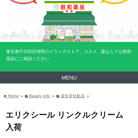
東京都千代田区神田のドラッグストア。コスメ、薬なんでも昭和
薬品にご相談ください
MENU
Home
»
Beauty Info
»
資生堂化粧品
»
home
folder
folder
エリクシール リンクルクリーム
入荷