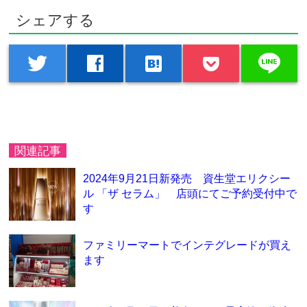
シェアする
line
twitter
facebook
hatenabookmark
関連記事
2024年9月21日新発売 資生堂エリクシー
ル 「ザ セラム」 店頭にてご予約受付中で
す
ファミリーマートでインテグレードが買え
ます