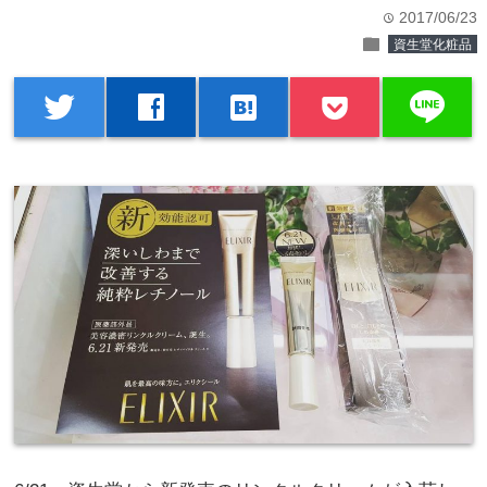
2017/06/23
time
folder
資生堂化粧品
line
twitter
facebook
hatenabookmark